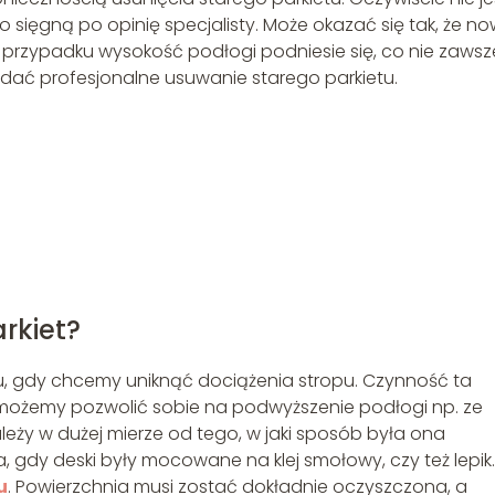
 sięgną po opinię specjalisty. Może okazać się tak, że n
 przypadku wysokość podłogi podniesie się, co nie zawsz
ądać profesjonalne usuwanie starego parkietu.
rkiet?
ku, gdy chcemy uniknąć dociążenia stropu. Czynność ta
 możemy pozwolić sobie na podwyższenie podłogi np. ze
leży w dużej mierze od tego, w jaki sposób była ona
gdy deski były mocowane na klej smołowy, czy też lepik.
u
. Powierzchnia musi zostać dokładnie oczyszczona, a