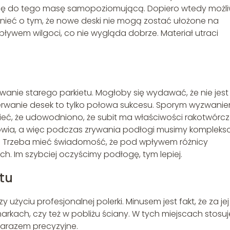
się do tego masę samopoziomującą. Dopiero wtedy możl
ieć o tym, że nowe deski nie mogą zostać ułożone na
ływem wilgoci, co nie wygląda dobrze. Materiał utraci
anie starego parkietu. Mogłoby się wydawać, że nie jest
Zerwanie desek to tylko połowa sukcesu. Sporym wyzwani
dzieć, że udowodniono, że subit ma właściwości rakotwórcz
rowia, a więc podczas zrywania podłogi musimy komplek
. Trzeba mieć świadomość, że pod wpływem różnicy
h. Im szybciej oczyścimy podłogę, tym lepiej.
tu
 użyciu profesjonalnej polerki. Minusem jest fakt, że za jej
kach, czy też w pobliżu ściany. W tych miejscach stosuj
a zarazem precyzyjne.