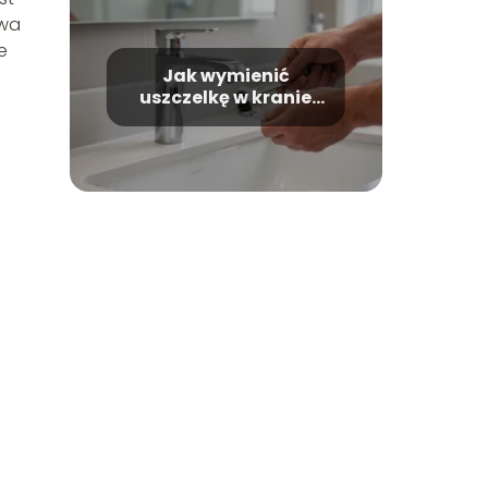
owa
e
Jak wymienić
uszczelkę w kranie
krok po kroku?