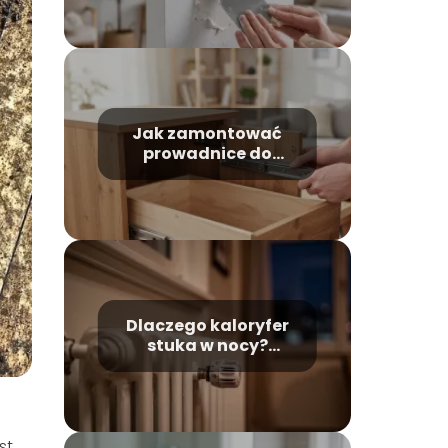
Jak zamontować
prowadnice do
szuflad krok po
kroku?
Dlaczego kaloryfer
stuka w nocy?
Najczęstsze
przyczyny i
rozwiązania
st