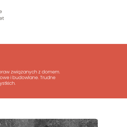
e
et
 spraw związanych z domem.
niowe i budowlane. Trudne
stkich.