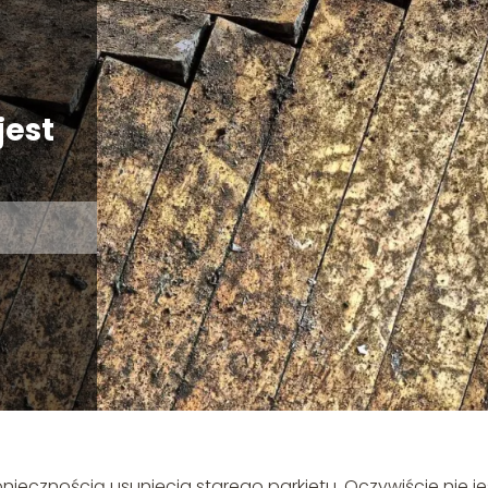
jest
oniecznością usunięcia starego parkietu. Oczywiście nie je