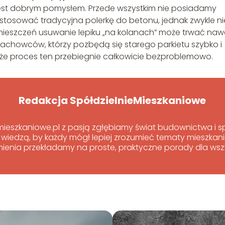
jest dobrym pomysłem. Przede wszystkim nie posiadamy
stosować tradycyjna polerkę do betonu, jednak zwykle ni
ieszczeń usuwanie lepiku „na kolanach” może trwać naw
ug fachowców, którzy pozbędą się starego parkietu szybko i
, że proces ten przebiegnie całkowicie bezproblemowo.
Redakcja SpółdzielnieMieszkaniowe
emieszkaniowe.pl z pasją zgłębiamy świat budownictwa i
 wiedzą, by każdy mógł lepiej zrozumieć tematy mieszka
ienia przekładamy na proste, praktyczne porady dla wszy