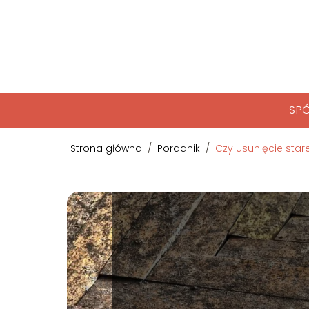
SPÓ
Strona główna
/
Poradnik
/
Czy usunięcie star