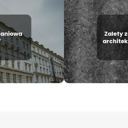
kaniowa
Zalety 
”
architek