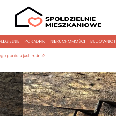
ŁDZIELNIE
PORADNIK
NIERUCHOMOŚCI
BUDOWNIC
ego parkietu jest trudne?