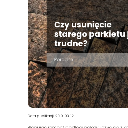
Czy usunięcie
starego parkietu 
trudne?
Poradnik
Data publikacji: 2019-03-12
Planując remont podłogi należy liczyć się z k