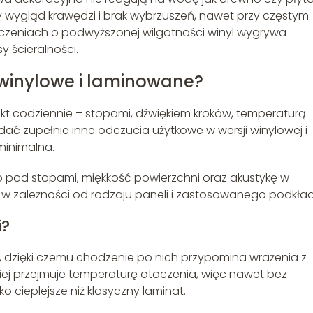
ny wygląd krawędzi i brak wybrzuszeń, nawet przy częstym
czeniach o podwyższonej wilgotności winyl wygrywa
y ścieralności.
 winylowe i laminowane?
kt codziennie – stopami, dźwiękiem kroków, temperaturą
ć zupełnie inne odczucia użytkowe w wersji winylowej i
minimalna.
ło pod stopami, miękkość powierzchni oraz akustykę w
 w zależności od rodzaju paneli i zastosowanego podkład
i?
te, dzięki czemu chodzenie po nich przypomina wrażenia z
ciej przejmuje temperaturę otoczenia, więc nawet bez
cieplejsze niż klasyczny laminat.