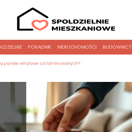
ŁDZIELNIE
PORADNIK
NIERUCHOMOŚCI
BUDOWNIC
ią panele winylowe od laminowanych?