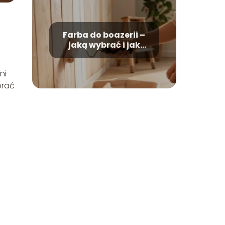
Farba do boazerii –
jaką wybrać i jak
malować?
ni
brać