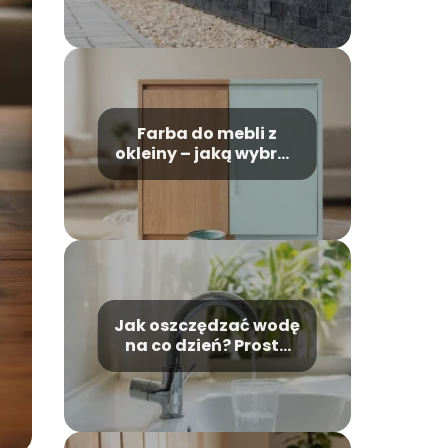
Farba do mebli z
okleiny – jaką wybrać
i jak malować?
Jak oszczędzać wodę
na co dzień? Proste
sposoby dla każdego