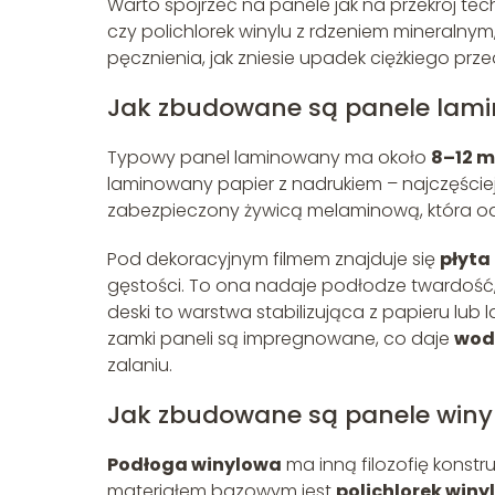
Warto spojrzeć na panele jak na przekrój tech
czy polichlorek winylu z rdzeniem mineralny
pęcznienia, jak zniesie upadek ciężkiego prz
Jak zbudowane są panele lam
Typowy panel laminowany ma około
8–12 
laminowany papier z nadrukiem – najczęście
zabezpieczony żywicą melaminową, która od
Pod dekoracyjnym filmem znajduje się
płyta
gęstości. To ona nadaje podłodze twardość, a
deski to warstwa stabilizująca z papieru lub 
zamki paneli są impregnowane, co daje
wod
zalaniu.
Jak zbudowane są panele winy
Podłoga winylowa
ma inną filozofię konstr
materiałem bazowym jest
polichlorek winy