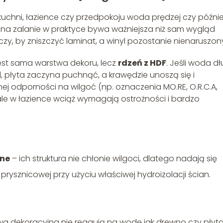
 kuchni, łazience czy przedpokoju woda prędzej czy późnie
na zalanie w praktyce bywa ważniejsza niż sam wygląd
czy, by zniszczyć laminat, a winyl pozostanie nienaruszon
st sama warstwa dekoru, lecz
rdzeń z HDF
. Jeśli woda d
l, płyta zaczyna puchnąć, a krawędzie unoszą się i
nej odporności na wilgoć (np. oznaczenia MO.RE, O.R.C.A,
 ale w łazience wciąż wymagają ostrożności i bardzo
ne
– ich struktura nie chłonie wilgoci, dlatego nadają się
y prysznicowej przy użyciu właściwej hydroizolacji ścian.
wa dekoracyjna nie reagują na wodę jak drewno czy płyt