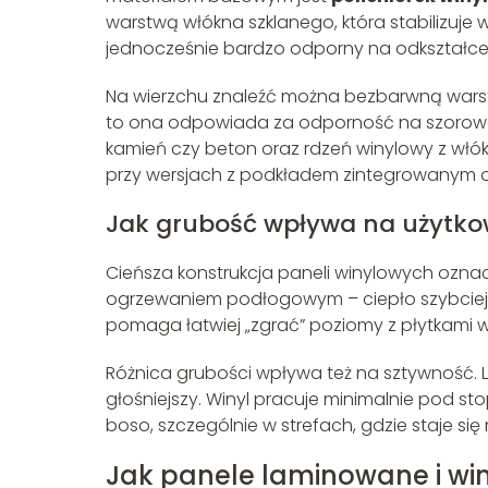
warstwą włókna szklanego, która stabilizuje wy
jednocześnie bardzo odporny na odkształce
Na wierzchu znaleźć można bezbarwną warst
to ona odpowiada za odporność na szorowani
kamień czy beton oraz rdzeń winylowy z włó
przy wersjach z podkładem zintegrowanym o
Jak grubość wpływa na użytko
Cieńsza konstrukcja paneli winylowych ozn
ogrzewaniem podłogowym – ciepło szybciej p
pomaga łatwiej „zgrać” poziomy z płytkami w
Różnica grubości wpływa też na sztywność. L
głośniejszy. Winyl pracuje minimalnie pod st
boso, szczególnie w strefach, gdzie staje si
Jak panele laminowane i win