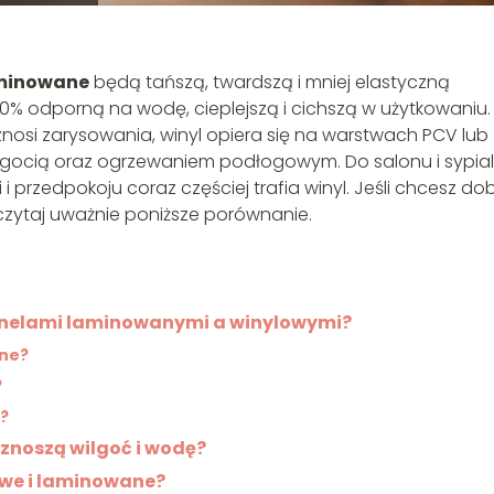
aminowane
będą tańszą, twardszą i mniej elastyczną
00% odporną na wodę, cieplejszą i cichszą w użytkowaniu.
 znosi zarysowania, winyl opiera się na warstwach PCV lub
wilgocią oraz ogrzewaniem podłogowym. Do salonu i sypial
i i przedpokoju coraz częściej trafia winyl. Jeśli chcesz do
zytaj uważnie poniższe porównanie.
anelami laminowanymi a winylowymi?
ne?
?
?
znoszą wilgoć i wodę?
owe i laminowane?