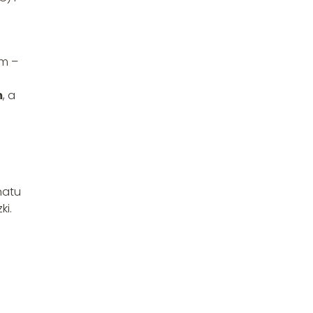
ym –
m
, a
natu
ki.