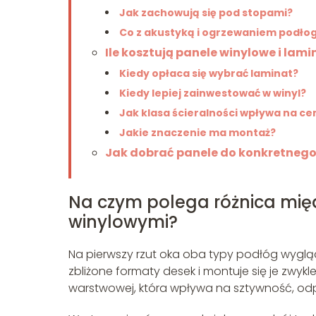
Jak zachowują się pod stopami?
Co z akustyką i ogrzewaniem podł
Ile kosztują panele winylowe i la
Kiedy opłaca się wybrać laminat?
Kiedy lepiej zainwestować w winyl?
Jak klasa ścieralności wpływa na ce
Jakie znaczenie ma montaż?
Jak dobrać panele do konkretneg
Na czym polega różnica mi
winylowymi?
Na pierwszy rzut oka oba typy podłóg wyglą
zbliżone formaty desek i montuje się je zwykle
warstwowej, która wpływa na sztywność, odp