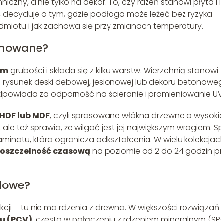
niczny, a nie tylko na dekor. To, czy rdzeń stanowi płyta H
m, decyduje o tym, gdzie podłoga może leżeć bez ryzyka
edmiotu i jak zachowa się przy zmianach temperatury.
inowane?
mm
grubości i składa się z kilku warstw. Wierzchnią stanowi
j rysunek deski dębowej, jesionowej lub dekoru betonowe
powiada za odporność na ścieranie i promieniowanie UV
 HDF lub MDF
, czyli sprasowane włókna drzewne o wysoki
le też sprawia, że wilgoć jest jej największym wrogiem. 
laminatu, która ogranicza odkształcenia. W wielu kolekcja
oszczelność czasową
na poziomie od 2 do 24 godzin p
lowe?
ukcji – tu nie ma rdzenia z drewna. W większości rozwiązań
lu (PCV)
, często w połączeniu z rdzeniem mineralnym (SPC