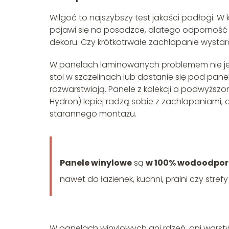
Wilgoć to najszybszy test jakości podłogi. W
pojawi się na posadzce, dlatego odporność 
dekoru. Czy krótkotrwałe zachlapanie wystar
W panelach laminowanych problemem nie je
stoi w szczelinach lub dostanie się pod pane
rozwarstwiają. Panele z kolekcji o podwyższo
Hydron) lepiej radzą sobie z zachlapaniami,
starannego montażu.
Panele winylowe
są
w 100% wodoodpor
nawet do łazienek, kuchni, pralni czy stref
W panelach winylowych ani rdzeń, ani warst