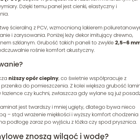
miary. Dzięki temu panel jest cienki, elastyczny i
nia.
wę ścieralną z PCV, wzmocnioną lakierem poliuretanow
e i zarysowania. Poniżej leży dekor imitujący drewno,
knem szklanym. Grubość takich paneli to zwykle
2,5–6 m
dczuwalnie rośnie komfort akustyczny.
wanie?
acza
niższy opór cieplny
, co świetnie współpracuje z
rzenika do pomieszczenia. Z kolei większa grubość lami
 łazience czy kuchni, zwłaszcza gdy wylane są już posadz
aminat jest twardszy i mniej ugięty, dlatego bywa nieco
opą – stąd wrażenie miękkości i wyższy komfort chodzenia
ę na podłogę zaraz po wyjściu z łóżka czy spod prysznica.
ylowe znoszą wilgoć i wodę?