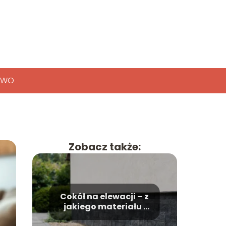
TWO
Zobacz także:
Cokół na elewacji – z
jakiego materiału i
na jaką wysokość?