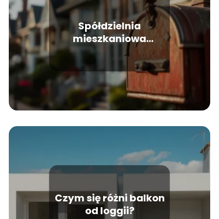
Spółdzielnia
mieszkaniowa
Lubartów: co warto
wiedzieć?
Czym się różni balkon
od loggii?