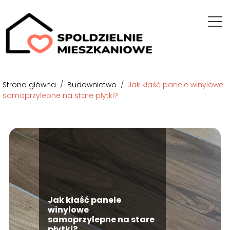
Strona główna
/
Budownictwo
/
Jak kłaść panele winylowe
samoprzylepne na stare płytki?
Jak kłaść panele
winylowe
samoprzylepne na stare
płytki?