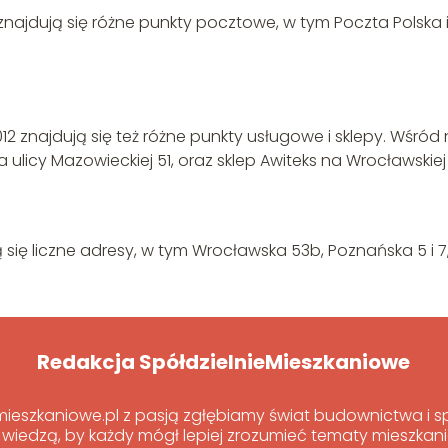
ajdują się różne punkty pocztowe, w tym Poczta Polska 
 znajdują się też różne punkty usługowe i sklepy. Wśród 
ulicy Mazowieckiej 51, oraz sklep Awiteks na Wrocławskiej
ię liczne adresy, w tym Wrocławska 53b, Poznańska 5 i 7
Redakcja SpółdzielnieMieszkaniowe
emieszkaniowe.pl z pasją zgłębiamy świat budownictwa i
 wiedzą, by każdy mógł lepiej zrozumieć tematy mieszka