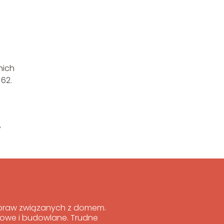
i
nich
 62.
,
 spraw związanych z domem.
niowe i budowlane. Trudne