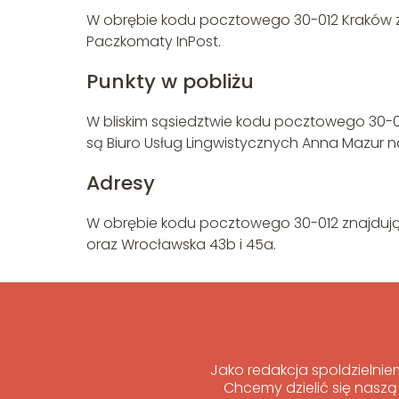
W obrębie kodu pocztowego 30-012 Kraków zn
Paczkomaty InPost.
Punkty w pobliżu
W bliskim sąsiedztwie kodu pocztowego 30-012
są Biuro Usług Lingwistycznych Anna Mazur na 
Adresy
W obrębie kodu pocztowego 30-012 znajdują s
oraz Wrocławska 43b i 45a.
Jako redakcja spoldzielni
Chcemy dzielić się naszą