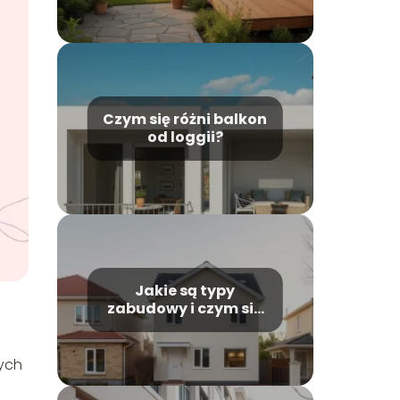
różnice
Czym się różni balkon
od loggii?
Jakie są typy
zabudowy i czym się
od siebie różnią?
ych