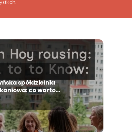
stkich.
yńska spółdzielnia
kaniowa: co warto
wiedzieć?