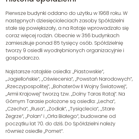
Pierwsze budynki oddano do użytku w 1968 roku. W
następnych dziesięcioleciach zasoby Spółdzielni
stale się powiększały, a na Rataje wprowadzało się
coraz więcej rodzin. Obecnie w 356 budynkach
zamieszkuje ponad 85 tysięcy osób. Spółdzielnię
tworzy 9 osiedli wyodrębnionych organizacyjnie i
gospodarczo.
Najstarsze ratajskie osiedla: „Piastowskie”,
„Jagiellońskie”, „Oświecenia”, „Powstań Narodowych”,
„Rzeczypospolitej”, „Bohaterów II Wojny Światowej”,
„Armii Krajowej” tworzą tzw. „Dolny Taras Rataj”. Na
Górnym Tarasie położone są osiedla: „Lecha”,
„Czecha”, „Rusa”, „Zodiak”, „Tysiąclecia”, „Stare
Żegrze”, „Polan” i „Orła Białego”, budowane od
początku lat 70. do dziś. Do Spółdzielni należy
również osiedle „Pomet”.